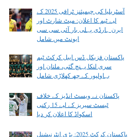
آسٹریلیا کی چیمپئنز ٹرافی 2025 کے
لیے ٹیم کا اعلان: میٹ شارٹ اور
ایرن ہارڈی پہلی بار آئی سی سی
ایونٹ میں شامل
پاکستان فزیکل ڈس ایبل کرکٹ ٹیم
سری لنکا پہنچ گئی، ملتان اور
بہاولپور کے چھ کھلاڑی شامل
پاکستان نے ویسٹ انڈیز کے خلاف
ٹیسٹ سیریز کے لیے 15 رکنی
اسکواڈ کا اعلان کر دیا
پاکستان کرکٹ 2025: بڑی انٹرنیشنل