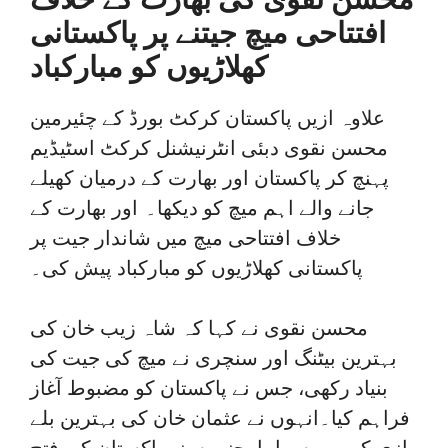
افتتاحی میچ جیتنے پر پاکستانی
کھلاڑیوں کو مبارکباد
علاوہ ازیں پاکستان کرکٹ بورڈ کے چئیرمین
محسن نقوی دبئی انٹرنیشنل کرکٹ اسٹیڈیم
پہنچ کر پاکستان اور بھارت کے درمیان کھیلے
جانے والے اہم میچ کو دیکھا۔ اور بھارت کے
خلاف افتتاحی میچ میں شاندار جیت پر
پاکستانی کھلاڑیوں کو مبارکباد پیش کی۔
محسن نقوی نے کہا کہ شاہ زیب خان کی
بہترین بیٹنگ اور سنچری نے میچ کی جیت کی
بنیاد رکھی، جس نے پاکستان کو مضبوط آغاز
فراہم کیا۔انہوں نے عثمان خان کی بہترین بلے
بازی کو بھی سراہا، جنہوں نے پاکستان کی فتح