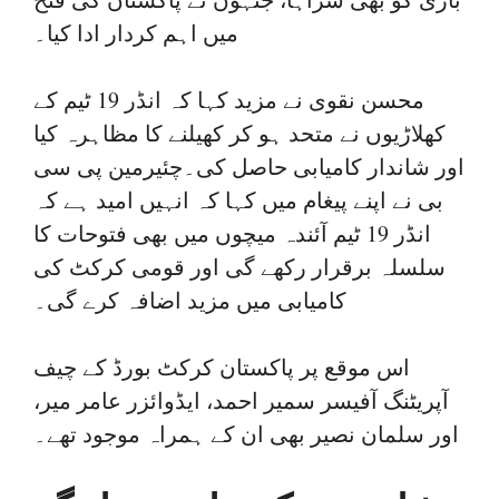
میں اہم کردار ادا کیا۔
محسن نقوی نے مزید کہا کہ انڈر 19 ٹیم کے
کھلاڑیوں نے متحد ہو کر کھیلنے کا مظاہرہ کیا
اور شاندار کامیابی حاصل کی۔چئیرمین پی سی
بی نے اپنے پیغام میں کہا کہ انہیں امید ہے کہ
انڈر 19 ٹیم آئندہ میچوں میں بھی فتوحات کا
سلسلہ برقرار رکھے گی اور قومی کرکٹ کی
کامیابی میں مزید اضافہ کرے گی۔
اس موقع پر پاکستان کرکٹ بورڈ کے چیف
آپریٹنگ آفیسر سمیر احمد، ایڈوائزر عامر میر،
اور سلمان نصیر بھی ان کے ہمراہ موجود تھے۔