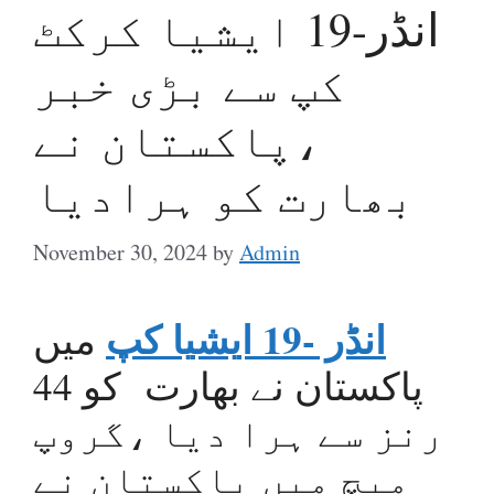
انڈر-19 ایشیا کرکٹ
کپ سے بڑی خبر
،پاکستان نے
بھارت کو ہرادیا
November 30, 2024
by
Admin
انڈر -19 ایشیا کپ
میں
پاکستان نے بھارت کو 44
رنز سے ہرا دیا ،گروپ
میچ میں پاکستان نے