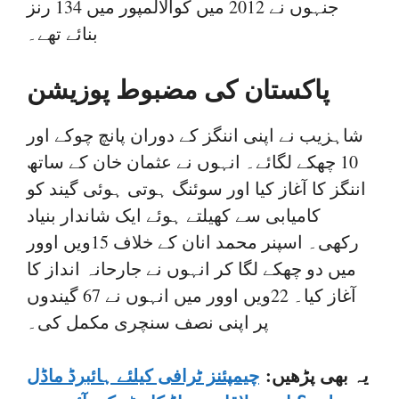
جنہوں نے 2012 میں کوالالمپور میں 134 رنز
بنائے تھے۔
پاکستان کی مضبوط پوزیشن
شاہزیب نے اپنی اننگز کے دوران پانچ چوکے اور
10 چھکے لگائے۔ انہوں نے عثمان خان کے ساتھ
اننگز کا آغاز کیا اور سوئنگ ہوتی ہوئی گیند کو
کامیابی سے کھیلتے ہوئے ایک شاندار بنیاد
رکھی۔ اسپنر محمد انان کے خلاف 15ویں اوور
میں دو چھکے لگا کر انہوں نے جارحانہ انداز کا
آغاز کیا۔ 22ویں اوور میں انہوں نے 67 گیندوں
پر اپنی نصف سنچری مکمل کی۔
یہ بھی پڑھیں:
چیمپئنز ٹرافی کیلئے ہائبرڈ ماڈل