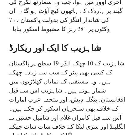
آخری اوور میں ہوا، جب وہ سمارتھ نگرج کی
گیند پر ہاردک کے ہاتھوں کیچ آؤٹ ہو گئے۔ ان
کی شاندار اننگز کی بدولت پاکستان نے 7
وکٹوں پر 281 رنز کا مضبوط اسکور بنایا۔
شاہزیب کا ایک اور ریکارڈ
شاہزیب کے 10 چھکے انڈر-19 سطح پر پاکستان
کے کسی بھی بیٹر کے سب سے زیادہ چھکے
ہیں۔ وہ مستقبل کے نمایاں کھلاڑیوں میں
شمار ہوتے ہیں۔ شاہزیب اس سے قبل
افغانستان، بنگلہ دیش، اور متحدہ عرب امارات
کے خلاف بھی سنچریاں اسکور کر چکے ہیں۔
اس سے قبل کامران غلام اور شامیل حسین نے
انگلینڈ اور سری لنکا کے خلاف سات سات چھکے