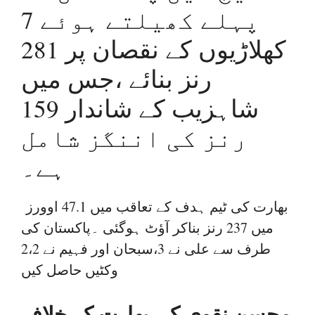
پہلے کھیلتے ہوئے 7
کھلاڑیوں کے نقصان پر 281
رنز بنائے ،جس میں
شاہزیب کے شاندار 159
رنز کی اننگز شامل
ہے۔
بھارت کی ٹیم ہدف کے تعاقب میں 47.1 اوورز
میں 237 رنز بناکر آؤٹ ہوگئی ۔پاکستان کی
طرف سے علی نے 3،سبحان اور فہیم نے 2،2
وکٹیں حاصل کیں
محسن نقوی کی بھارت کے خلاف