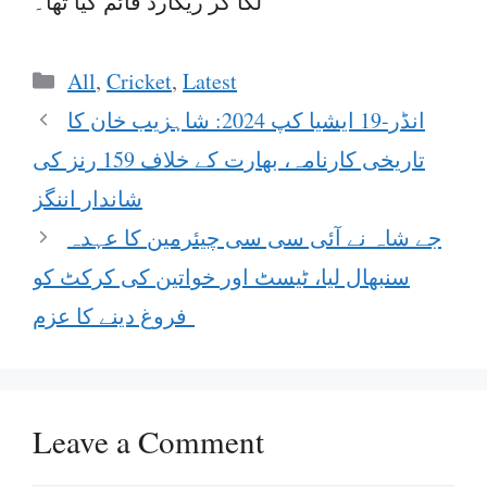
لگا کر ریکارڈ قائم کیا تھا۔
Categories
All
,
Cricket
,
Latest
انڈر-19 ایشیا کپ 2024: شاہزیب خان کا
تاریخی کارنامہ، بھارت کے خلاف 159 رنز کی
شاندار اننگز
جے شاہ نے آئی سی سی چیئرمین کا عہدہ
سنبھال لیا، ٹیسٹ اور خواتین کی کرکٹ کو
فروغ دینے کا عزم
Leave a Comment