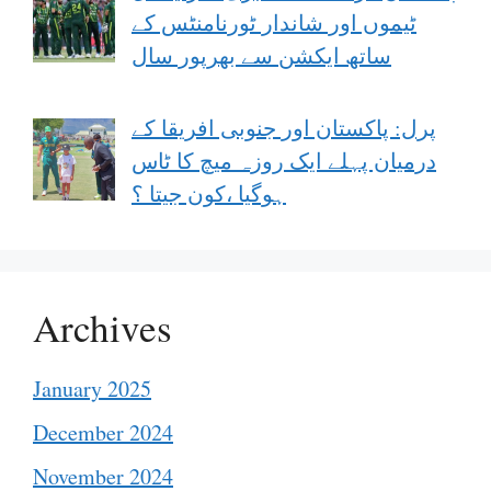
ٹیموں اور شاندار ٹورنامنٹس کے
ساتھ ایکشن سے بھرپور سال
پرل: پاکستان اور جنوبی افریقا کے
درمیان پہلے ایک روزہ میچ کا ٹاس
ہوگیا ،کون جیتا ؟
Archives
January 2025
December 2024
November 2024