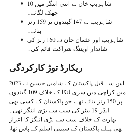
شاہزیب خان نے اپنی اننگز میں 10
چھکے لگائے۔
شاہزیب نے 147 گیندوں پر 159 رنز
بنائے۔
شاہزیب اور عثمان خان نے 160 رنز کی
شاندار اوپننگ شراکت قائم کی۔
ریکارڈ توڑ کارکردگی
اس سے قبل پاکستان کے شامیل حسین نے 2023
میں کراچی میں سری لنکا کے خلاف 109 گیندوں
پر 150 رنز بنائے تھے، جو پاکستان کے کسی بھی
انڈر-19 بیٹر کی سب سے بڑی اننگز تھی۔
بھارت کے خلاف سب سے بڑی اننگز کا اعزاز
بھی پہلے پاکستان کے سیمی اسلم کے پاس تھا،