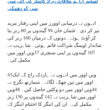
تسلیم ؟،اہم ملاقات ،براڈ کاسٹر کی آئی سی
سی کو دھمکی
انہوں نے درمیانی اوورز میں اپنی رفتار مزید
تیز کر دی۔ عثمان خان 94 گیندوں پر 60 رنز بنا
کر آؤٹ ہوئے۔ دونوں کے درمیان 160 رنز کی
شاندار اوپننگ شراکت قائم ہوئی۔ شاہزیب نے
107 گیندوں پر اپنی سنچری 37ویں اوور میں
مکمل کی۔
43ویں اوور میں انہوں نے ہاردک راج کے ایک
اوور میں تین چھکے لگائے۔ سمارتھ نگرج نے
44ویں اوور میں دو وکٹیں حاصل کیں۔ 48ویں
اوور میں شاہزیب نے 142 گیندوں پر 150 رنز
مکمل کیے۔ ان کی اننگز کا اختتام اننگز کے