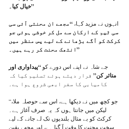
خیال کیا۔”
“مجھے ان محنتی آئی سی
انہوں نے مزید کہا،
سی ٹیم کے ارکان سے مل کر خوشی ہوئی جو
کرکٹ کو آگے بڑھانے کے لیے پس منظر میں
انتھک محنت کر رہے ہیں۔”
“پیداواری اور
جے شاہ نے اپنے اس دورے کو
متاثر کن”
قرار دیتے ہوئے تسلیم کیا کہ
کامیابی کا سفر ابھی شروع ہوا ہے۔
“جو کچھ میں نے دیکھا ہے، اس سے حوصلہ ملا،
لیکن میں جانتا ہوں کہ یہ صرف آغاز ہے۔
کرکٹ کو بے مثال بلندیوں تک لے جانے کے لیے
سخت محنت کا وقت آ گیا ہے، اور مجھے یقین