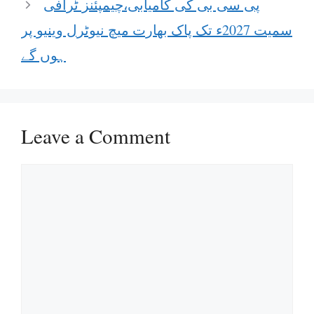
پی سی بی کی کامیابی،چیمپئنز ٹرافی
سمیت 2027ء تک پاک بھارت میچ نیوٹرل وینیو پر
ہوں گے
Leave a Comment
Comment