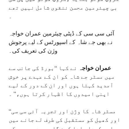
بی چیئرمین محسن ننقوی شامل نہیں تھے
۔
آئی سی سی کے ڈپٹی چیئرمین عمران خواجہ
نے بھی جے شاہ کے اسپورٹس کے لیے پرجوش
وژن کی تعریف کی۔
عمران خواجہ
نے کہا “بورڈ کی جانب سے
میں مسٹر جے شاہ کو ان کے عہدے پر خوش
آمدید کہتا ہوں اور ان کے دور کے لیے
اپنی امیدوں کا اظہار کرتا ہوں،” ۔
“مسٹر شاہ کا وژن اور تجربہ آئی سی سی
اور کھیل کو مستقبل کی طرف لے جانے میں
اہم کردار ادا کرے گا۔ یہ دورہ سب کے