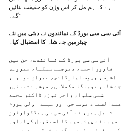
ہے کہ ہم مل کر اس وژن کو حقیقت بنائیں
گے۔”
آئی سی سی بورڈ کے نمائندوں نے دبئی میں نئے
چیئرمین جے شاہ کا استقبال کیا۔
آئی سی سی بورڈ کے نمائندے، جن میں
فاروق احمد، دیوجیت سیکیا، میرویس
اشرف، جیوف ایلرڈائس، عمران خواجہ،
جے شاہ، توونگا مکھلانی، مبشر عثمانی،
شمی سلوا، راجر ٹوز، ڈاکٹر محمد
عبدالسماد موساجی اور مہندا ولی پورم
شامل ہیں، نے آئی سی سی ہیڈکوارٹرز
میں نئے چیئرمین کا استقبال کیا۔اور
گروپ فوٹو بنایا ،گروپ فوٹو میں پی سی