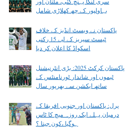
سری لنکا پہنچ گئی، ملتان اور
بہاولپور کے چھ کھلاڑی شامل
پاکستان نے ویسٹ انڈیز کے خلاف
ٹیسٹ سیریز کے لیے 15 رکنی
اسکواڈ کا اعلان کر دیا
پاکستان کرکٹ 2025: بڑی انٹرنیشنل
ٹیموں اور شاندار ٹورنامنٹس کے
ساتھ ایکشن سے بھرپور سال
پرل: پاکستان اور جنوبی افریقا کے
درمیان پہلے ایک روزہ میچ کا ٹاس
ہوگیا ،کون جیتا ؟