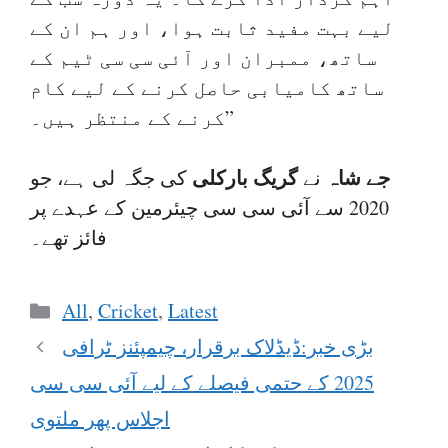
لیے بہت مفید ثابت ہوا، اور ہم ان کے
ساتھ، ممبران اور آئی سی سی ٹیم کے
ساتھ کامیابی حاصل کرنے کے لیے کام
کرنے کے منتظر ہیں۔”
جے شاہ
گریگ بارکلی
نے
کی جگہ لی ہے، جو
2020 سے آئی سی سی چیئرمین کے عہدے پر
فائز تھے۔
Categories
All
,
Cricket
,
Latest
بڑی خبر:ڈیڈلاک برقرار، چیمپئنز ٹرافی
2025 کے حتمی فیصلے کے لیے آئی سی سی
اجلاس پھر ملتوی