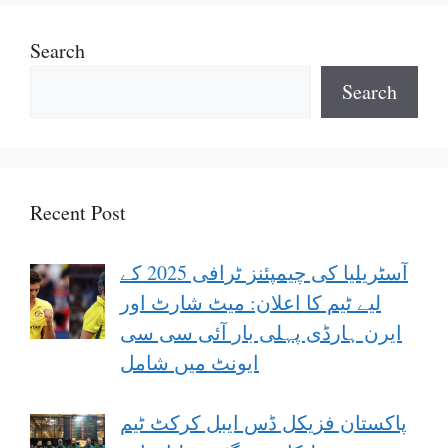
Search
Search
Recent Post
آسٹریلیا کی چیمپئنز ٹرافی 2025 کے
لیے ٹیم کا اعلان: میٹ شارٹ اور
ایرن ہارڈی پہلی بار آئی سی سی
ایونٹ میں شامل
پاکستان فزیکل ڈس ایبل کرکٹ ٹیم