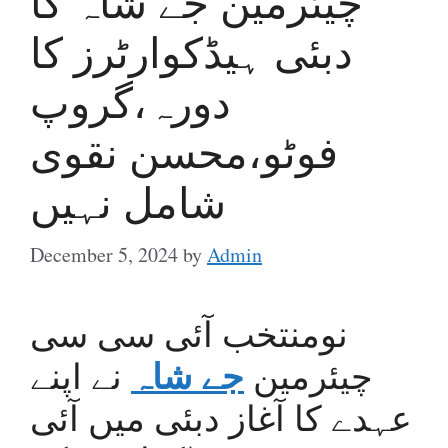
چیئرمین جے شاہ کا
دبئی ہیڈکوارٹرز کا
دورہ،گروپ
فوٹو،محسن نقوی
شامل نہیں
December 5, 2024
by
Admin
نومنتخب آئی سی سی
جے شاہ
چیئرمین
نے اپنے
عہدے کا آغاز دبئی میں آئی