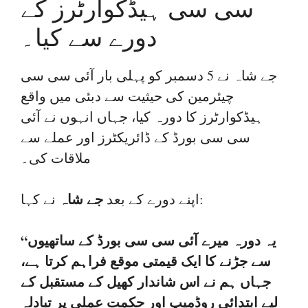
سی سی ہیڈکوارٹرز کے
دورے سے کیا۔
جے شاہ نے 5 دسمبر کو پہلی بار آئی سی سی
چیئرمین کی حیثیت سے دبئی میں واقع
ہیڈکوارٹرز کا دورہ کیا، جہاں انہوں نے آئی
سی سی بورڈ کے ڈائریکٹرز اور عملے سے
ملاقات کی۔
جے شاہ
نے کہا:
اپنے دورے کے بعد
“یہ دورہ میرے آئی سی سی بورڈ کے ساتھیوں
سے جڑنے کا ایک قیمتی موقع فراہم کرتا ہے،
جہاں ہم نے اس شاندار کھیل کے مستقبل کے
لیے ابتدائی روڈمیپ اور حکمت عملی پر تبادلہ